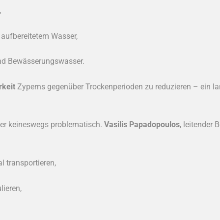
,
aufbereitetem Wasser,
 und Bewässerungswasser.
rkeit
Zyperns gegenüber Trockenperioden zu reduzieren – ein la
ser keineswegs problematisch.
Vasilis Papadopoulos
, leitender 
 transportieren,
lieren,