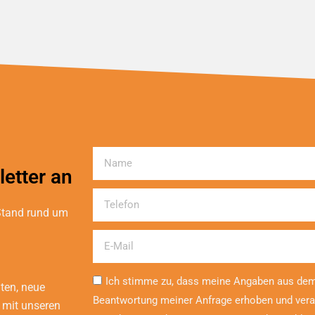
Name
etter an
Telefon
 Stand rund um
Email
Ich stimme zu, dass meine Angaben aus dem
iten, neue
Beantwortung meiner Anfrage erhoben und vera
 mit unseren