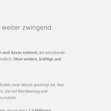
n weiter zwingend
h weit davon entfernt
, die anhaltende
ändlich:
Ohne weitere, kräftige und
r Boden zwar derzeit gesättigt sei, dies
n. Sie rief Bevölkerung und
u nutzen.
seen, davon etwa
1,2 Millionen