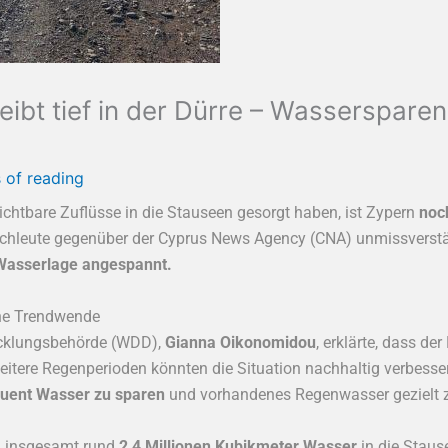
eibt tief in der Dürre – Wasserspare
 of reading
ichtbare Zuflüsse in die Stauseen gesorgt haben, ist Zypern
noc
achleute gegenüber der Cyprus News Agency (CNA) unmissverst
 Wasserlage angespannt.
eine Trendwende
icklungsbehörde (WDD),
Gianna Oikonomidou
, erklärte, dass de
eitere Regenperioden könnten die Situation nachhaltig verbesser
quent Wasser zu sparen
und vorhandenes Regenwasser gezielt z
n insgesamt rund
2,4 Millionen Kubikmeter Wasser
in die Stau