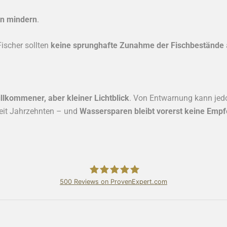
on mindern
.
Fischer sollten
keine sprunghafte Zunahme der Fischbestände
llkommener, aber kleiner Lichtblick
. Von Entwarnung kann jedo
eit Jahrzehnten – und
Wassersparen bleibt vorerst keine Empfe
500
Reviews on ProvenExpert.com
Bundschuh & Schmidt Holding Ltd.