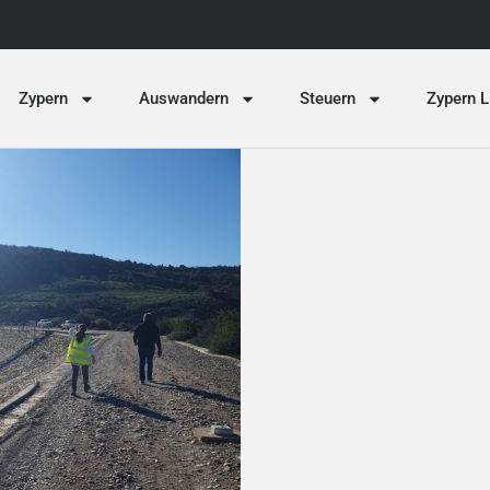
Zypern
Auswandern
Steuern
Zypern L