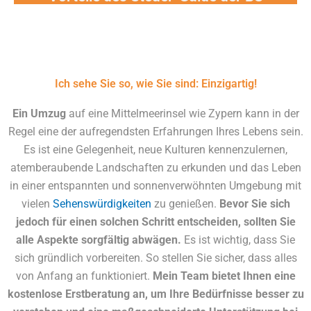
Holding
• Individuelle Beratung
• Persönliches Konzept • Begleitung der Immigration
Ich sehe Sie so, wie Sie sind: Einzigartig!
und Firmengründung
• Bestes Kosten-Nutzen-Verhältnis (günstige
Ein Umzug
auf eine Mittelmeerinsel wie Zypern kann in der
Paketpreise für die Umsetzung)
Regel eine der aufregendsten Erfahrungen Ihres Lebens sein.
• Begleitung vom ersten Schritt über die
Es ist eine Gelegenheit, neue Kulturen kennenzulernen,
Wohnungssuche bis zur Firmengründung oder
atemberaubende Landschaften zu erkunden und das Leben
Anstellung
in einer entspannten und sonnenverwöhnten Umgebung mit
• Hilfestellung, wenn Sie unter anderem Konten bei
vielen
Sehenswürdigkeiten
zu genießen.
Bevor Sie sich
Banken eröffnen möchten
jedoch für einen solchen Schritt entscheiden, sollten Sie
• Das Erstgespräch ist kostenlos.
alle Aspekte sorgfältig abwägen.
Es ist wichtig, dass Sie
sich gründlich vorbereiten. So stellen Sie sicher, dass alles
Jetzt Kontakt aufnehmen!
von Anfang an funktioniert.
Mein Team bietet Ihnen eine
kostenlose Erstberatung an, um Ihre Bedürfnisse besser zu