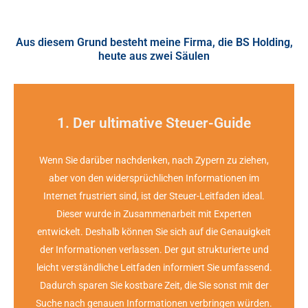
Aus diesem Grund besteht meine Firma, die BS Holding,
heute aus zwei Säulen
1. Der ultimative Steuer-Guide
Wenn Sie darüber nachdenken, nach Zypern zu ziehen,
aber von den widersprüchlichen Informationen im
Internet frustriert sind, ist der Steuer-Leitfaden ideal.
Dieser wurde in Zusammenarbeit mit Experten
entwickelt. Deshalb können Sie sich auf die Genauigkeit
der Informationen verlassen. Der gut strukturierte und
leicht verständliche Leitfaden informiert Sie umfassend.
Dadurch sparen Sie kostbare Zeit, die Sie sonst mit der
Suche nach genauen Informationen verbringen würden.