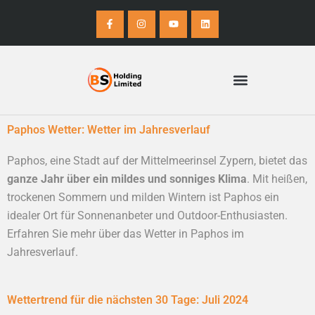
Zum
F
I
Y
L
a
n
o
i
Inhalt
c
s
u
n
e
t
t
k
springen
b
a
u
e
o
g
b
d
o
r
e
i
k
a
n
-
m
f
Zypern Limited
Paphos Wetter: Wetter im Jahresverlauf
Paphos, eine Stadt auf der Mittelmeerinsel Zypern, bietet das
ganze Jahr über ein mildes und sonniges Klima
. Mit heißen,
trockenen Sommern und milden Wintern ist Paphos ein
idealer Ort für Sonnenanbeter und Outdoor-Enthusiasten.
Erfahren Sie mehr über das Wetter in Paphos im
Jahresverlauf.
Wettertrend für die nächsten 30 Tage: Juli 2024