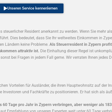
Unseren Service kennenlernen
ls steuerlicher Resident anerkannt zu werden. Wenn Sie mehr al
eführt. Dies bedeutet, dass Sie Ihr weltweites Einkommen in Zyp
en Ländern keine Probleme.
Als Steuerresident in Zypern profi
kommen attraktiv ist.
Die Einhaltung dieser Regel ist unkomplizi
onst bei Fragen in jedem Fall gerne. Wir verraten Ihnen jedes D
chen Vorteilen für Ausländer, die ihren Hauptwohnsitz auf der I
e Investoren und Fachkräfte zu positionieren. Er hat sich als äuß
60 Tage pro Jahr in Zypern verbringen, aber weniger als 18
 laut Empfehlung von unseren Experten weit unter 60 Tage verbri