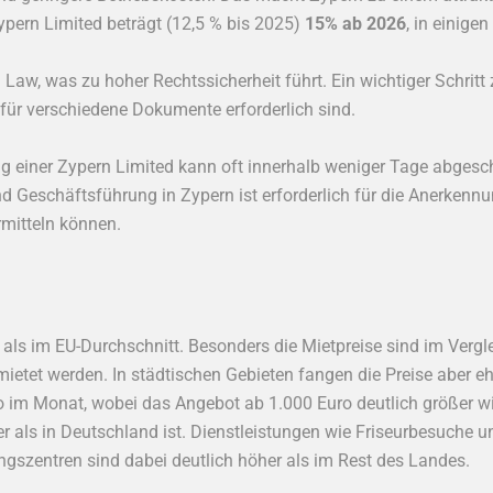
pern Limited beträgt (12,5 % bis 2025)
15% ab 2026
, in einige
aw, was zu hoher Rechtssicherheit führt. Ein wichtiger Schrit
für verschiedene Dokumente erforderlich sind.
ung einer Zypern Limited kann oft innerhalb weniger Tage abgesc
nd Geschäftsführung in Zypern ist erforderlich für die Anerkennu
ermitteln können.
als im EU-Durchschnitt. Besonders die Mietpreise sind im Vergle
et werden. In städtischen Gebieten fangen die Preise aber ehe
o im Monat, wobei das Angebot ab 1.000 Euro deutlich größer wi
er als in Deutschland ist. Dienstleistungen wie Friseurbesuche 
ngszentren sind dabei deutlich höher als im Rest des Landes.