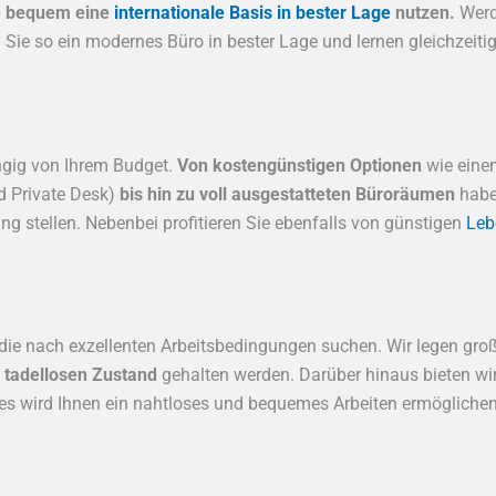
ie bequem eine
internationale Basis in bester Lage
nutzen.
Werd
ie so ein modernes Büro in bester Lage und lernen gleichzeiti
ngig von Ihrem Budget.
Von kostengünstigen Optionen
wie eine
d Private Desk)
bis hin zu voll ausgestatteten Büroräumen
haben
ng stellen. Nebenbei profitieren Sie ebenfalls von günstigen
Leb
 die nach exzellenten Arbeitsbedingungen suchen. Wir legen gro
 tadellosen Zustand
gehalten werden. Darüber hinaus bieten wi
es wird Ihnen ein nahtloses und bequemes Arbeiten ermöglichen.