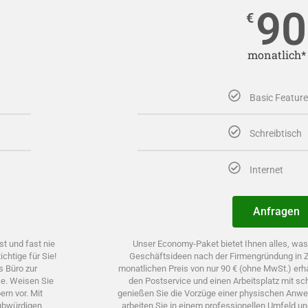
90
€
monatlich*
Basic Featur
Schreibtisch
Internet
Anfragen
t und fast nie
Unser Economy-Paket bietet Ihnen alles, was 
chtige für Sie!
Geschäftsideen nach der Firmengründung in
s Büro zur
monatlichen Preis von nur 90 € (ohne MwSt.) erh
ce. Weisen Sie
den Postservice und einen Arbeitsplatz mit s
rn vor. Mit
genießen Sie die Vorzüge einer physischen Anwes
aubwürdigen
arbeiten Sie in einem professionellen Umfeld u