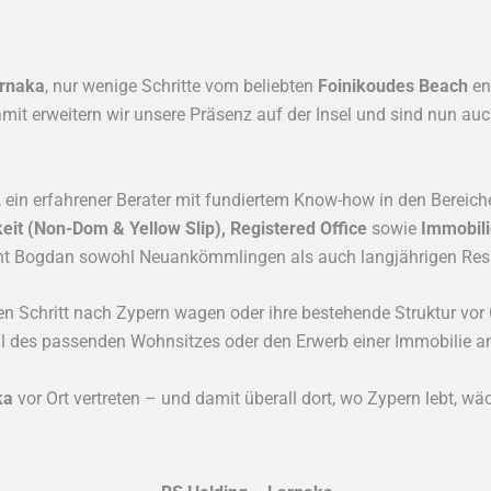
rnaka
, nur wenige Schritte vom beliebten
Foinikoudes Beach
ent
t erweitern wir unsere Präsenz auf der Insel und sind nun au
, ein erfahrener Berater mit fundiertem Know-how in den Bereic
it (Non-Dom & Yellow Slip), Registered Office
sowie
Immobili
teht Bogdan sowohl Neuankömmlingen als auch langjährigen Resi
 den Schritt nach Zypern wagen oder ihre bestehende Struktur vor
hl des passenden Wohnsitzes oder den Erwerb einer Immobilie a
ka
vor Ort vertreten – und damit überall dort, wo Zypern lebt, wä