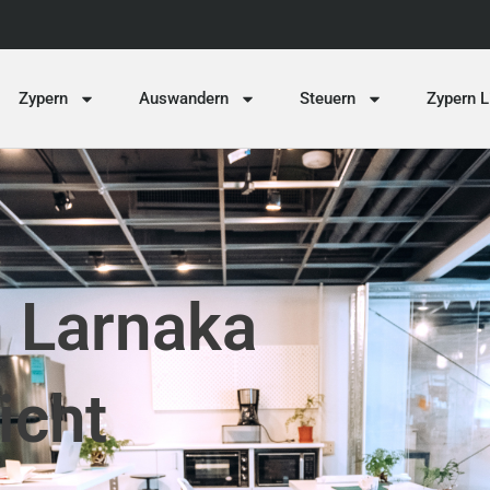
Zypern
Auswandern
Steuern
Zypern L
n Larnaka
icht