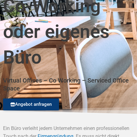
Co-Working
oder eigenes
Büro
Virtual Offices – Co Working – Serviced Office
Space
Angebot anfragen
Ein Büro verleiht jedem Unternehmen einen professionellen
Touch nach der
Firmengründung
. Es muss nicht direkt