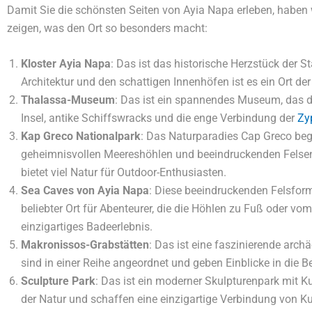
Damit Sie die schönsten Seiten von Ayia Napa erleben, haben 
zeigen, was den Ort so besonders macht:
Kloster Ayia Napa
: Das ist das historische Herzstück der S
Architektur und den schattigen Innenhöfen ist es ein Ort d
Thalassa-Museum
: Das ist ein spannendes Museum, das d
Insel, antike Schiffswracks und die enge Verbindung der
Zy
Kap Greco Nationalpark
: Das Naturparadies Cap Greco beg
geheimnisvollen Meereshöhlen und beeindruckenden Felsen.
bietet viel Natur für Outdoor-Enthusiasten.
Sea Caves von Ayia Napa
: Diese beeindruckenden Felsfor
beliebter Ort für Abenteurer, die die Höhlen zu Fuß oder 
einzigartiges Badeerlebnis.
Makronissos-Grabstätten
: Das ist eine faszinierende arc
sind in einer Reihe angeordnet und geben Einblicke in die B
Sculpture Park
: Das ist ein moderner Skulpturenpark mit 
der Natur und schaffen eine einzigartige Verbindung von K