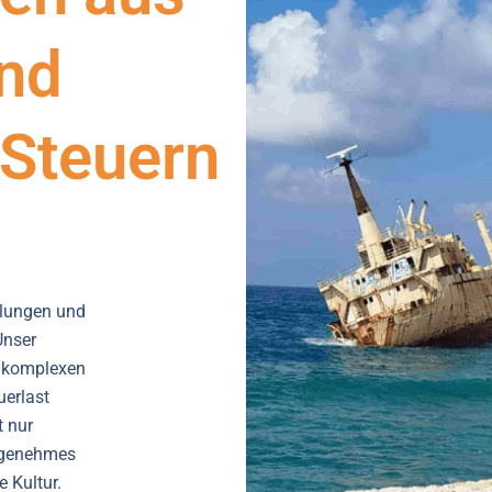
und
 Steuern
gelungen und
Unser
n komplexen
uerlast
t nur
angenehmes
 Kultur.