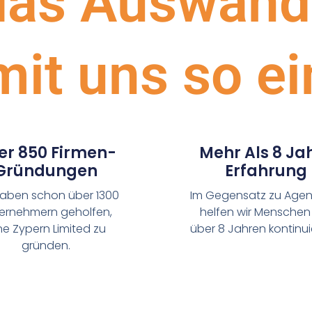
as Auswand
it uns so ei
er 850 Firmen-
Mehr Als 8 Ja
Gründungen
Erfahrung
haben schon über 1300
Im Gegensatz zu Agen
ernehmern geholfen,
helfen wir Menschen 
ne Zypern Limited zu
über 8 Jahren kontinuie
gründen.