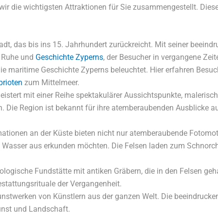
wir die wichtigsten Attraktionen für Sie zusammengestellt. Die
tadt, das bis ins 15. Jahrhundert zurückreicht. Mit seiner beei
er Ruhe und
Geschichte Zyperns
, der Besucher in vergangene Zeit
ie maritime Geschichte Zyperns beleuchtet. Hier erfahren Besuc
prioten
zum Mittelmeer.
eistert mit einer Reihe spektakulärer Aussichtspunkte, maleris
 Die Region ist bekannt für ihre atemberaubenden Ausblicke a
mationen an der Küste bieten nicht nur atemberaubende Fotomoti
vom Wasser aus erkunden möchten. Die Felsen laden zum Schnorch
häologische Fundstätte mit antiken Gräbern, die in den Felsen ge
estattungsrituale der Vergangenheit.
Kunstwerken von Künstlern aus der ganzen Welt. Die beeindrucke
unst und Landschaft.