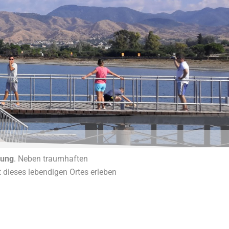
tung
. Neben traumhaften
lt dieses lebendigen Ortes erleben