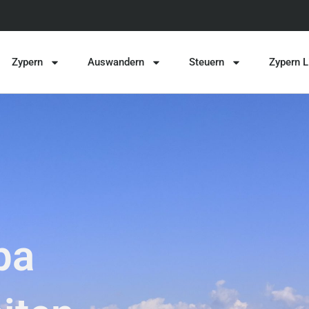
Zypern
Auswandern
Steuern
Zypern L
pa