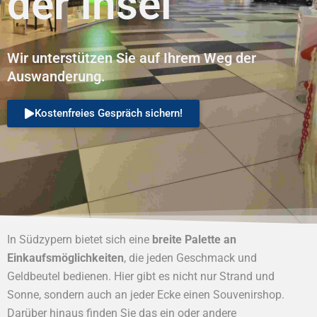
der Insel
Wir unterstützen Sie auf Ihrem Weg der
Auswanderung.
Kostenfreies Gespräch sichern!
In Südzypern bietet sich eine
breite Palette an
Einkaufsmöglichkeiten
, die jeden Geschmack und
Geldbeutel bedienen. Hier gibt es nicht nur Strand und
Sonne, sondern auch an jeder Ecke einen Souvenirshop.
Darüber hinaus finden Sie das ein oder andere