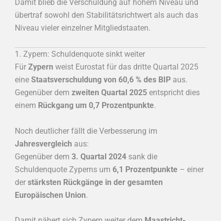
Damit blieb die Verschuldung auf hohem Niveau und
übertraf sowohl den Stabilitätsrichtwert als auch das
Niveau vieler einzelner Mitgliedstaaten.
1. Zypern: Schuldenquote sinkt weiter
Für
Zypern
weist Eurostat für das dritte Quartal 2025
eine
Staatsverschuldung von 60,6 % des BIP
aus.
Gegenüber dem
zweiten Quartal 2025
entspricht dies
einem
Rückgang um 0,7 Prozentpunkte
.
Noch deutlicher fällt die Verbesserung im
Jahresvergleich
aus:
Gegenüber dem
3. Quartal 2024
sank die
Schuldenquote Zyperns um
6,1 Prozentpunkte
– einer
der
stärksten Rückgänge in der gesamten
Europäischen Union
.
Damit nähert sich Zypern weiter dem
Maastricht-