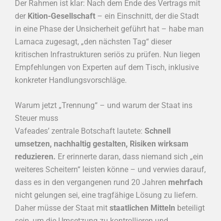
Der Rahmen ist klar: Nach dem Ende des Vertrags mit
der
Kition-Gesellschaft
– ein Einschnitt, der die Stadt
in eine Phase der Unsicherheit geführt hat – habe man
Larnaca zugesagt, „den nächsten Tag“ dieser
kritischen Infrastrukturen seriös zu prüfen. Nun liegen
Empfehlungen von Experten auf dem Tisch, inklusive
konkreter Handlungsvorschläge.
Warum jetzt „Trennung“ – und warum der Staat ins
Steuer muss
Vafeades’ zentrale Botschaft lautete:
Schnell
umsetzen, nachhaltig gestalten, Risiken wirksam
reduzieren.
Er erinnerte daran, dass niemand sich „ein
weiteres Scheitern“ leisten könne – und verwies darauf,
dass es in den vergangenen rund 20 Jahren
mehrfach
nicht gelungen sei, eine tragfähige Lösung zu liefern.
Daher müsse der Staat mit
staatlichen Mitteln
beteiligt
sein, um die Umsetzung zu kontrollieren und