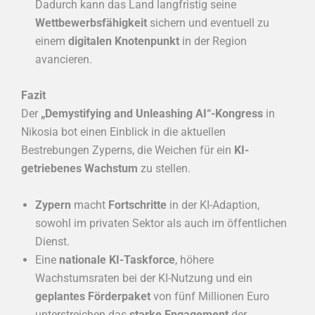
Dadurch kann das Land langfristig seine
Wettbewerbsfähigkeit
sichern und eventuell zu
einem
digitalen Knotenpunkt
in der Region
avancieren.
Fazit
Der
„Demystifying and Unleashing AI“-Kongress
in
Nikosia bot einen Einblick in die aktuellen
Bestrebungen Zyperns, die Weichen für ein
KI-
getriebenes Wachstum
zu stellen.
Zypern
macht
Fortschritte
in der KI-Adaption,
sowohl im privaten Sektor als auch im öffentlichen
Dienst.
Eine
nationale KI-Taskforce
, höhere
Wachstumsraten bei der KI-Nutzung und ein
geplantes Förderpaket
von fünf Millionen Euro
unterstreichen das
starke Engagement
der