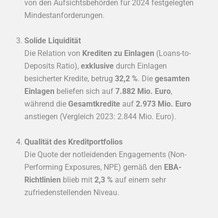
von den Aufsichtsbehörden für 2024 festgelegten
Mindestanforderungen.
Solide Liquidität
Die Relation von
Krediten zu Einlagen
(Loans-to-
Deposits Ratio),
exklusive
durch Einlagen
besicherter Kredite, betrug
32,2 %
. Die
gesamten
Einlagen
beliefen sich auf
7.882 Mio. Euro
,
während die
Gesamtkredite
auf
2.973 Mio. Euro
anstiegen (Vergleich 2023: 2.844 Mio. Euro).
Qualität des Kreditportfolios
Die Quote der notleidenden Engagements (Non-
Performing Exposures, NPE) gemäß den
EBA-
Richtlinien
blieb mit
2,3 %
auf einem sehr
zufriedenstellenden Niveau.