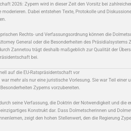
schaft 2026: Zypern wird in dieser Zeit den Vorsitz bei zahlreic
 moderieren. Dabei entstehen Texte, Protokolle und Diskussionen,
en.
zyprischen Rechts- und Verfassungsordnung können die Dolmetsch
 Attorney General oder die Besonderheiten des Präsidialsystems 
g durch Zannetou trägt deshalb maßgeblich zur Qualität der Übe
räsidentschaft bei.
onell auf die EU-Ratspräsidentschaft vor
ar mehr als nur eine juristische Vorlesung. Sie war Teil einer 
ie Besonderheiten Zyperns vorzubereiten.
durch seine Verfassung, die Doktrin der Notwendigkeit und die
n einzigartiges Konstrukt dar. Dass Dolmetscherinnen und Dolm
nenlernen, zeigt den hohen Stellenwert, den die Regierung Zyp