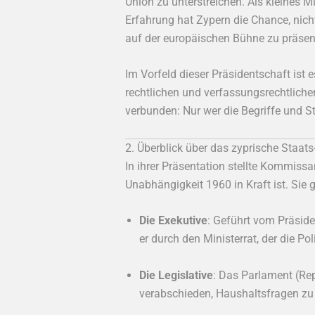
Union zu unterstreichen. Als kleines M
Erfahrung hat Zypern die Chance, nich
auf der europäischen Bühne zu präsen
Im Vorfeld dieser Präsidentschaft ist 
rechtlichen und verfassungsrechtlic
verbunden: Nur wer die Begriffe und S
2. Überblick über das zyprische Staat
In ihrer Präsentation stellte Kommiss
Unabhängigkeit 1960 in Kraft ist. Sie 
Die Exekutive
: Geführt vom Präside
er durch den Ministerrat, der die P
Die Legislative
: Das Parlament (Rep
verabschieden, Haushaltsfragen zu k