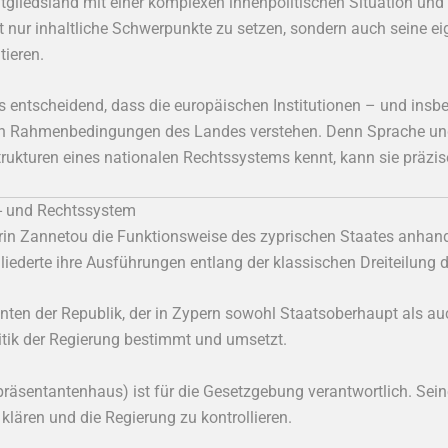
itgliedsland mit einer komplexen innenpolitischen Situation und
t nur inhaltliche Schwerpunkte zu setzen, sondern auch seine e
tieren.
es entscheidend, dass die europäischen Institutionen – und insb
hen Rahmenbedingungen des Landes verstehen. Denn Sprache und
trukturen eines nationalen Rechtssystems kennt, kann sie präzi
s- und Rechtssystem
arin Zannetou die Funktionsweise des zyprischen Staates anhand 
gliederte ihre Ausführungen entlang der klassischen Dreiteilung 
nten der Republik, der in Zypern sowohl Staatsoberhaupt als auc
olitik der Regierung bestimmt und umsetzt.
räsentantenhaus) ist für die Gesetzgebung verantwortlich. Sein
lären und die Regierung zu kontrollieren.