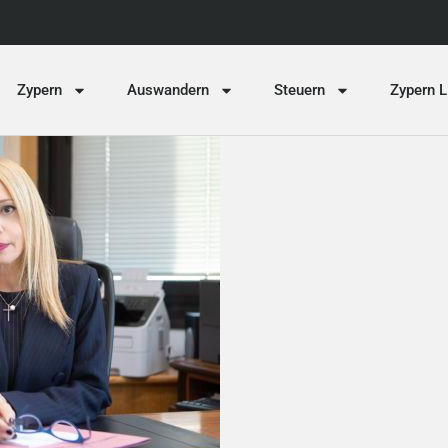
Zypern
Auswandern
Steuern
Zypern L