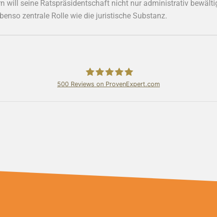
rn will seine Ratspräsidentschaft nicht nur administrativ bewält
benso zentrale Rolle wie die juristische Substanz.
500
Reviews on ProvenExpert.com
Bundschuh & Schmidt Holding Ltd.