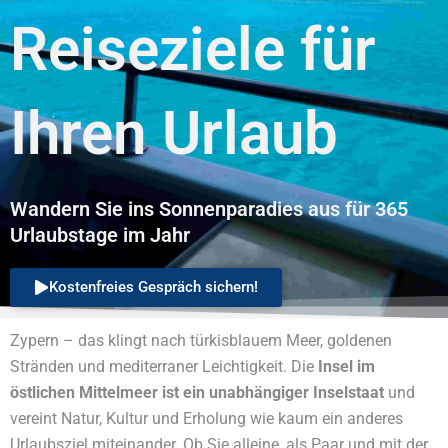
Reiseziele für
Ihren Urlaub
Wandern Sie ins Sonnenparadies aus für 365
Urlaubstage im Jahr
Kostenfreies Gespräch sichern!
Zypern – das klingt nach türkisblauem Meer, goldenen
Stränden und mediterraner Leichtigkeit. Die
Insel im
östlichen Mittelmeer ist ein unabhängiger Inselstaat
und
vereint Natur, Kultur und Erholung wie kaum ein anderes
Urlaubsziel miteinander. Ob Sie alleine, als Paar und mit der