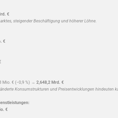
rd. €
marktes, steigender Beschäftigung und höherer Löhne.
. €
€
8 Mio. € (−0,9 %) →
2,648,2 Mrd. €
veränderte Konsumstrukturen und Preisentwicklungen hindeuten k
enstleistungen:
o. €