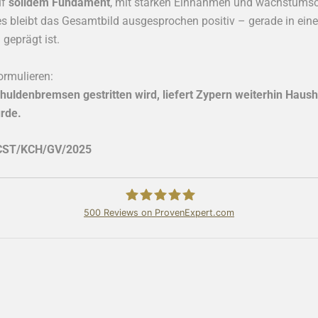
uf
solidem Fundament
, mit starken Einnahmen und wachstumsor
es bleibt das Gesamtbild ausgesprochen positiv – gerade in ei
geprägt ist.
rmulieren:
ldenbremsen gestritten wird, liefert Zypern weiterhin Hausha
rde.
/CST/KCH/GV/2025
500
Reviews on ProvenExpert.com
Bundschuh & Schmidt Holding Ltd.