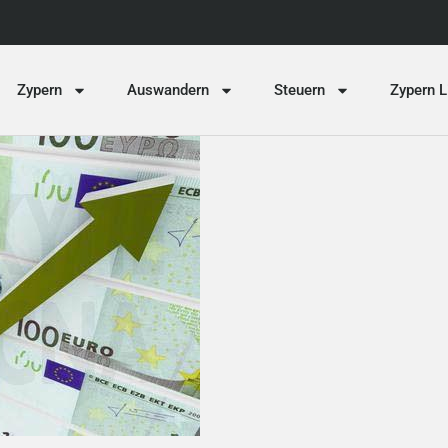
Zypern
Auswandern
Steuern
Zypern L