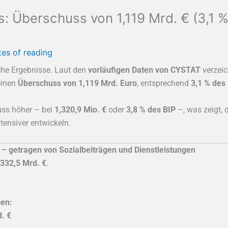
: Überschuss von 1,119 Mrd. € (3,1 %
tes of reading
sche Ergebnisse. Laut den
vorläufigen Daten von CYSTAT
verzeic
inen
Überschuss von 1,119 Mrd. Euro
, entsprechend
3,1 % des
uss höher – bei
1,320,9 Mio. €
oder
3,8 % des BIP
–, was zeigt,
tensiver entwickeln.
 – getragen von Sozialbeiträgen und Dienstleistungen
,332,5 Mrd. €
.
en:
. €