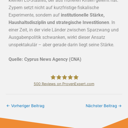
kleinen EU-Staates, der aus früheren Krisen gelernt hat.
Zypern setzt nicht auf kurzfristige fiskalische
Experimente, sondern auf
institutionelle Stärke,
Haushaltsdisziplin und strategische Investitionen
. In
einer Zeit, in der viele Länder zwischen Sparzwang und
Ausgabenpolitik schwanken, wirkt dieser Ansatz
unspektakulär – aber gerade darin liegt seine Stärke.
Quelle: Cyprus News Agency (CNA)
500
Reviews on ProvenExpert.com
Bundschuh & Schmidt Holding Ltd.
←
Vorheriger Beitrag
Nächster Beitrag
→