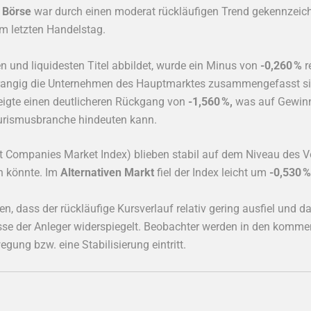
 Börse
war durch einen moderat rückläufigen Trend gekennzeic
 letzten Handelstag.
en und liquidesten Titel abbildet, wurde ein Minus von
-0,260 %
re
rrangig die Unternehmen des Hauptmarktes zusammengefasst s
igte einen deutlicheren Rückgang von
-1,560 %,
was auf Gewinn
ourismusbranche hindeuten kann.
 Companies Market Index) blieben stabil auf dem Niveau des Vo
 könnte. Im
Alternativen Markt
fiel der Index leicht um
-0,530 %
n, dass der rückläufige Kursverlauf relativ gering ausfiel und
sse der Anleger widerspiegelt. Beobachter werden in den komme
gung bzw. eine Stabilisierung eintritt.