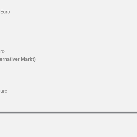
 Euro
uro
rnativer Markt)
Euro