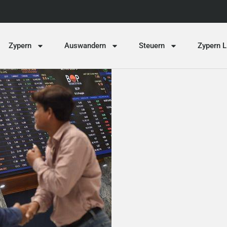
Zypern
Auswandern
Steuern
Zypern L