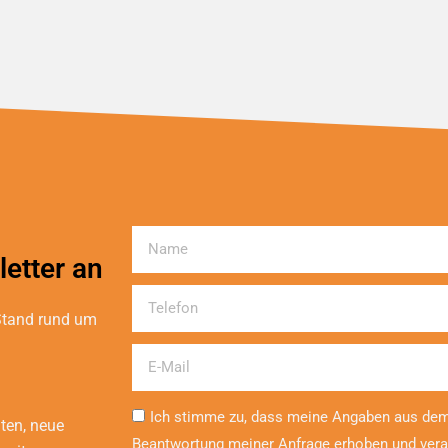
Name
etter an
Telefon
 Stand rund um
Email
Ich stimme zu, dass meine Angaben aus dem
iten, neue
Beantwortung meiner Anfrage erhoben und vera