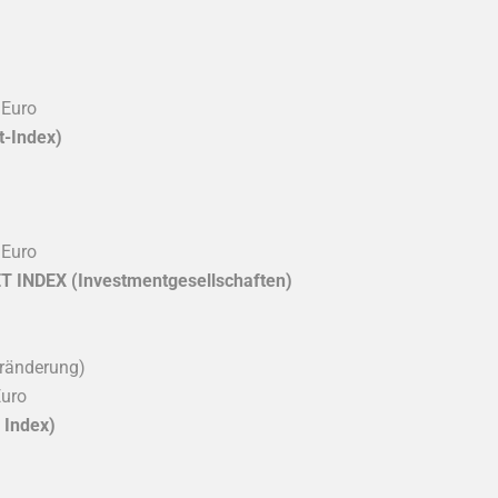
 Euro
-Index)
 Euro
NDEX (Investmentgesellschaften)
eränderung)
Euro
 Index)