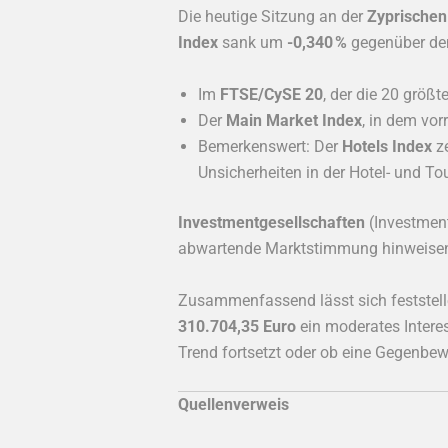
Die heutige Sitzung an der
Zyprischen
Index
sank um
-0,340 %
gegenüber dem
Im
FTSE/CySE 20
, der die 20 größt
Der
Main Market Index
, in dem vo
Bemerkenswert: Der
Hotels Index
ze
Unsicherheiten in der Hotel- und T
Investmentgesellschaften
(Investment
abwartende Marktstimmung hinweisen
Zusammenfassend lässt sich feststelle
310.704,35 Euro
ein moderates Intere
Trend fortsetzt oder ob eine Gegenbewe
Quellenverweis