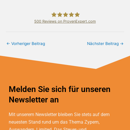
500
Reviews on ProvenExpert.com
Bundschuh & Schmidt Holding Ltd.
←
Vorheriger Beitrag
Nächster Beitrag
→
Melden Sie sich für unseren
Newsletter an
Mit unserem Newsletter bleiben Sie stets auf dem
neuesten Stand rund um das Thema Zypern,
Auswandern, Limited. Das Steuer- und