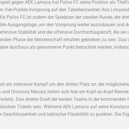
spiel gegen AEK Larnaca hat Pafos FC seine Position als Titelfa
en Vier-Punkte-Vorsprung auf den Tabellenzweiten Aris Limasso
 für Pafos FC ist zudem der Spielplan der zweiten Runde, der dr
table Ausgangslage, um den Vorsprung weiter auszubauen und den
defensive Stabilität und die offensive Durchschlagskraft, die sie
enden Phase der Meisterschaft erhalten geblieben zu sein. Das
bei durchaus als gewonnener Punkt betrachtet werden, insbes
ch ein intensiver Kampf um den dritten Platz an, der mögliche
und Omonoia Nikosia liefern sich hier ein Kopf-an-Kopf-Rennen.
Punkte). Das direkte Duell der beiden Teams in der kommenden
päischen Tickets sein. Während AEK Larnaca auf seine Konstanz 
Geschlossenheit und taktischer Flexibilität zu punkten. Die E