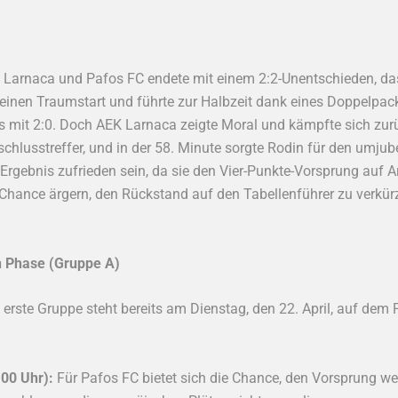
Larnaca und Pafos FC endete mit einem 2:2-Unentschieden, da
e einen Traumstart und führte zur Halbzeit dank eines Doppelpa
its mit 2:0. Doch AEK Larnaca zeigte Moral und kämpfte sich zurü
hlusstreffer, und in der 58. Minute sorgte Rodin für den umjube
rgebnis zufrieden sein, da sie den Vier-Punkte-Vorsprung auf A
Chance ärgern, den Rückstand auf den Tabellenführer zu verkürze
n Phase (Gruppe A)
 erste Gruppe steht bereits am Dienstag, den 22. April, auf dem
:00 Uhr):
Für Pafos FC bietet sich die Chance, den Vorsprung w