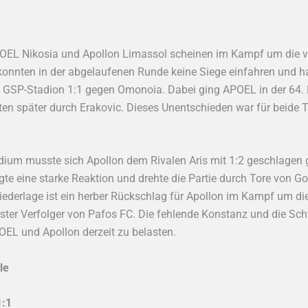
POEL Nikosia und Apollon Limassol scheinen im Kampf um die vo
konnten in der abgelaufenen Runde keine Siege einfahren und h
n GSP-Stadion 1:1 gegen Omonoia. Dabei ging APOEL in der 64. M
en später durch Erakovic. Dieses Unentschieden war für beide 
um musste sich Apollon dem Rivalen Aris mit 1:2 geschlagen ge
gte eine starke Reaktion und drehte die Partie durch Tore von G
 Niederlage ist ein herber Rückschlag für Apollon im Kampf um di
erster Verfolger von Pafos FC. Die fehlende Konstanz und die Sch
OEL und Apollon derzeit zu belasten.
le
1:1