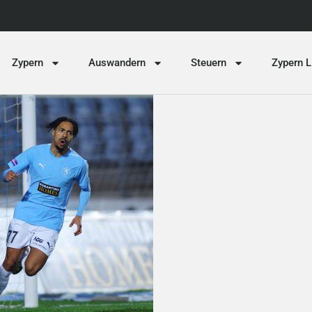
Zypern
Auswandern
Steuern
Zypern L