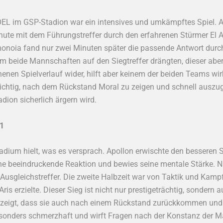
L im GSP-Stadion war ein intensives und umkämpftes Spiel. A
Minute mit dem Führungstreffer durch den erfahrenen Stürmer El 
noia fand nur zwei Minuten später die passende Antwort durch 
m beide Mannschaften auf den Siegtreffer drängten, dieser aber 
enen Spielverlauf wider, hilft aber keinem der beiden Teams wi
ichtig, nach dem Rückstand Moral zu zeigen und schnell auszu
dion sicherlich ärgern wird.
:1
um hielt, was es versprach. Apollon erwischte den besseren St
ine beeindruckende Reaktion und bewies seine mentale Stärke.
usgleichstreffer. Die zweite Halbzeit war von Taktik und Kampf 
ris erzielte. Dieser Sieg ist nicht nur prestigeträchtig, sonder
ezeigt, dass sie auch nach einem Rückstand zurückkommen und 
besonders schmerzhaft und wirft Fragen nach der Konstanz der M