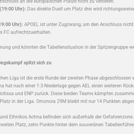
chluss an die europäischen Plätze nicht zu verlieren.
(19:00 Uhr):
Das direkte Duell um Platz drei wird richtungsweis
19:00 Uhr):
APOEL ist unter Zugzwang, um den Anschluss nicht k
s FC aufrechtzuerhalten.
ng und könnten die Tabellensituation in der Spitzengruppe we
iegskampf spitzt sich zu
chen Liga ist die erste Runde der zweiten Phase abgeschlossen w
hat nach einer 1:3-Niederlage gegen AEL einen weiteren Rücksc
miotissa und ENP zurück. Diese beiden Teams kämpfen zusamm
 Platz in der Liga. Omonoia 29M bleibt mit nur 14 Punkten abg
nd Ethnikos Achna befinden sich außerhalb der Gefahrenzone.
zweiten Platz, zehn Punkte hinter dem souveränen Tabellenführe