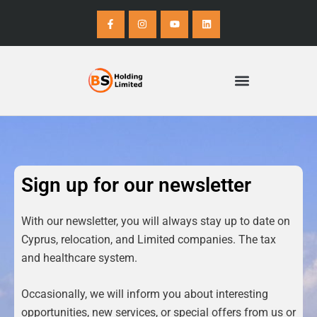
Skip
F
I
Y
L
a
n
o
i
to
c
s
u
n
e
t
t
k
content
b
a
u
e
o
g
b
d
o
r
e
i
k
a
n
-
m
f
Advantages of a Cyprus Limited
Sign up for our newsletter
With our newsletter, you will always stay up to date on
Cyprus, relocation, and Limited companies. The tax
and healthcare system.
Occasionally, we will inform you about interesting
opportunities, new services, or special offers from us or